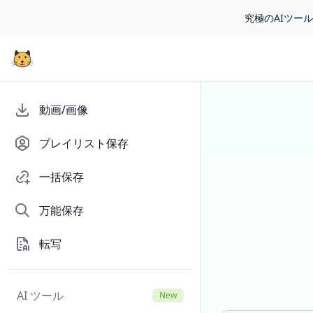
究極のAIツー
動画/画像
プレイリスト保存
一括保存
万能保存
転写
AI ツール
New